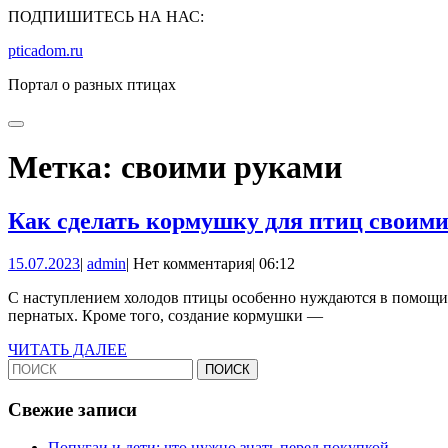
Перейти
ПОДПИШИТЕСЬ НА НАС:
к
pticadom.ru
содержимому
Перейти
Портал о разных птицах
к
содержимому
Кнопка
КНОПКА
Открыть
ЗАКРЫТЬ
Метка:
своими руками
Как сделать кормушку для птиц своим
15.07.2023
admin
15.07.2023
|
admin
|
Нет комментария
|
06:12
С наступлением холодов птицы особенно нуждаются в помощи ч
пернатых. Кроме того, создание кормушки —
ЧИТАТЬ
ЧИТАТЬ ДАЛЕЕ
Найти:
ДАЛЕЕ
Свежие записи
Попугаи и дети: что нужно знать перед покупкой