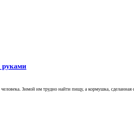
Как
и руками
сделать
кормушку
для
еловека. Зимой им трудно найти пищу, а кормушка, сделанная 
птиц
своими
руками