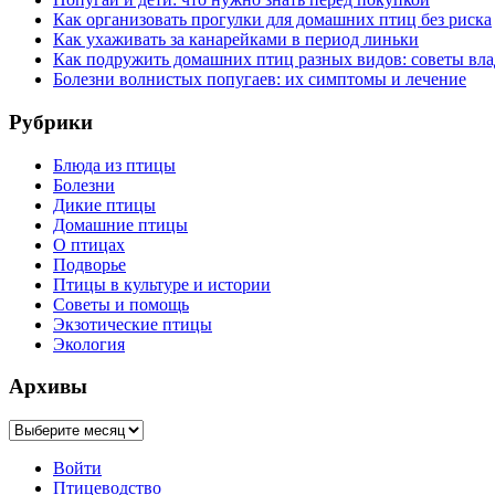
Как организовать прогулки для домашних птиц без риска
Как ухаживать за канарейками в период линьки
Как подружить домашних птиц разных видов: советы вл
Болезни волнистых попугаев: их симптомы и лечение
Рубрики
Блюда из птицы
Болезни
Дикие птицы
Домашние птицы
О птицах
Подворье
Птицы в культуре и истории
Советы и помощь
Экзотические птицы
Экология
Архивы
Архивы
Войти
Птицеводство