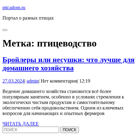
Перейти
pticadom.ru
к
Портал о разных птицах
содержимому
Перейти
к
Кнопка
КНОПКА
содержимому
Открыть
ЗАКРЫТЬ
Метка:
птицеводство
Бройлеры или несушки: что лучше для
Бройлеры
домашнего хозяйства
или
27.03.2024
admin
27.03.2024
|
admin
|
Нет комментария
|
12:19
несушки:
что
Ведение домашнего хозяйства становится всё более
популярным занятием, особенно в условиях стремления к
лучше
экологически чистым продуктам и самостоятельному
для
обеспечению себя продовольствием. Одним из ключевых
вопросов для начинающих и опытных фермеров
домашнего
ЧИТАТЬ
ЧИТАТЬ ДАЛЕЕ
хозяйства
Найти:
ДАЛЕЕ