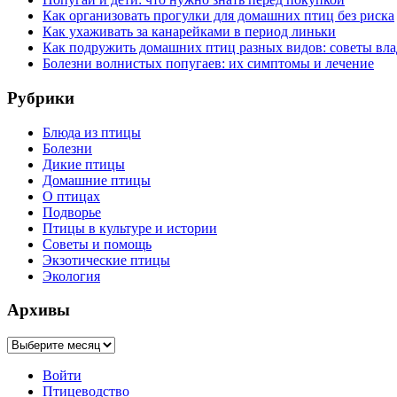
Как организовать прогулки для домашних птиц без риска
Как ухаживать за канарейками в период линьки
Как подружить домашних птиц разных видов: советы вл
Болезни волнистых попугаев: их симптомы и лечение
Рубрики
Блюда из птицы
Болезни
Дикие птицы
Домашние птицы
О птицах
Подворье
Птицы в культуре и истории
Советы и помощь
Экзотические птицы
Экология
Архивы
Архивы
Войти
Птицеводство