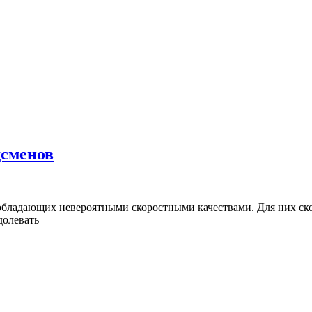
Самые
дсменов
быстрые
птицы:
рейтинг
бладающих невероятными скоростными качествами. Для них скор
долевать
рекордсменов