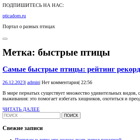
Перейти
ПОДПИШИТЕСЬ НА НАС:
к
pticadom.ru
содержимому
Перейти
Портал о разных птицах
к
содержимому
Кнопка
КНОПКА
Открыть
ЗАКРЫТЬ
Метка:
быстрые птицы
Самые быстрые птицы: рейтинг рекор
26.12.2023
admin
26.12.2023
|
admin
|
Нет комментария
|
22:56
В мире пернатых существует множество удивительных видов, о
выживания: это помогает избегать хищников, охотиться и прео
ЧИТАТЬ
ЧИТАТЬ ДАЛЕЕ
Найти:
ДАЛЕЕ
Свежие записи
Попугаи и дети: что нужно знать перед покупкой