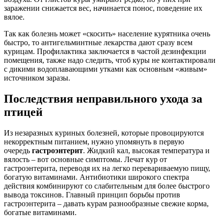
заражении снижается вес, начинается понос, поведение их
вялое.
Так как болезнь может «скосить» население курятника очень
быстро, то антигельминтные лекарства дают сразу всем
курицам. Профилактика заключается в частой дезинфекции
помещения, также надо следить, чтоб куры не контактировали
с дикими водоплавающими утками как основным «живым»
источником заразы.
Последствия неправильного ухода за
птицей
Из незаразных куриных болезней, которые провоцируются
некорректным питанием, нужно упомянуть в первую
очередь
гастроэнтерит
. Жидкий кал, высокая температура и
вялость – вот основные симптомы. Лечат кур от
гастроэнтерита, переводя их на легко перевариваемую пищу,
богатую витаминами. Антибиотики широкого спектра
действия комбинируют со слабительным для более быстрого
вывода токсинов. Главный принцип борьбы против
гастроэнтерита – давать курам разнообразные свежие корма,
богатые витаминами.