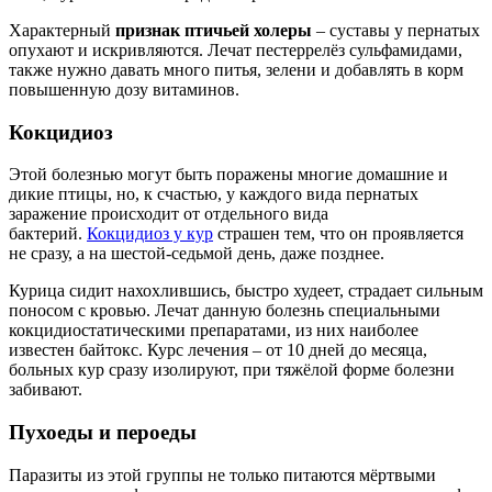
Характерный
признак птичьей холеры
– суставы у пернатых
опухают и искривляются. Лечат пестеррелёз сульфамидами,
также нужно давать много питья, зелени и добавлять в корм
повышенную дозу витаминов.
Кокцидиоз
Этой болезнью могут быть поражены многие домашние и
дикие птицы, но, к счастью, у каждого вида пернатых
заражение происходит от отдельного вида
бактерий.
Кокцидиоз у кур
страшен тем, что он проявляется
не сразу, а на шестой-седьмой день, даже позднее.
Курица сидит нахохлившись, быстро худеет, страдает сильным
поносом с кровью. Лечат данную болезнь специальными
кокцидиостатическими препаратами, из них наиболее
известен байтокс. Курс лечения – от 10 дней до месяца,
больных кур сразу изолируют, при тяжёлой форме болезни
забивают.
Пухоеды и пероеды
Паразиты из этой группы не только питаются мёртвыми