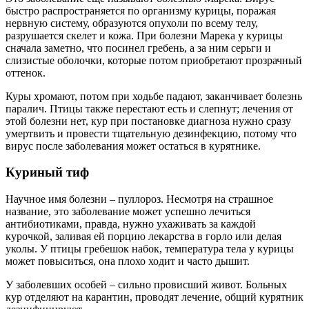
быстро распространяется по организму курицы, поражая
нервную систему, образуются опухоли по всему телу,
разрушается скелет и кожа. При болезни Марека у курицы
сначала заметно, что посинел гребень, а за ним серьги и
слизистые оболочки, которые потом приобретают прозрачный
оттенок.
Куры хромают, потом при ходьбе падают, заканчивает болезнь
паралич. Птицы также перестают есть и слепнут; лечения от
этой болезни нет, кур при постановке диагноза нужно сразу
умертвить и провести тщательную дезинфекцию, потому что
вирус после заболевания может остаться в курятнике.
Куриный тиф
Научное имя болезни – пуллороз. Несмотря на страшное
название, это заболевание может успешно лечиться
антибиотиками, правда, нужно ухаживать за каждой
курочкой, заливая ей порцию лекарства в горло или делая
уколы. У птицы гребешок набок, температура тела у курицы
может повыситься, она плохо ходит и часто дышит.
У заболевших особей – сильно провисший живот. Больных
кур отделяют на карантин, проводят лечение, общий курятник