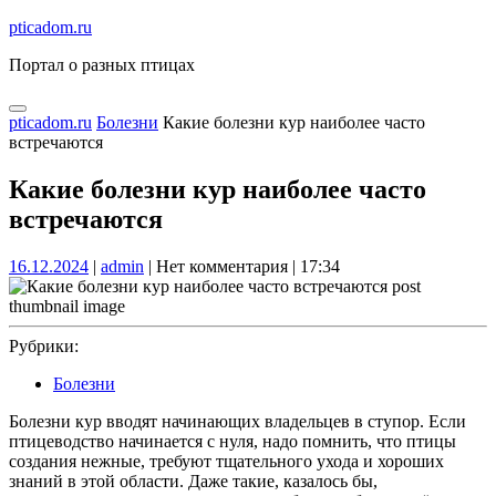
Перейти
pticadom.ru
к
Портал о разных птицах
содержимому
Перейти
к
Кнопка
КНОПКА
pticadom.ru
Болезни
Какие болезни кур наиболее часто
содержимому
Открыть
ЗАКРЫТЬ
встречаются
Какие болезни кур наиболее часто
встречаются
16.12.2024
admin
16.12.2024
|
admin
|
Нет комментария
|
17:34
Рубрики:
Болезни
Болезни кур вводят начинающих владельцев в ступор. Если
птицеводство начинается с нуля, надо помнить, что птицы
создания нежные, требуют тщательного ухода и хороших
знаний в этой области. Даже такие, казалось бы,