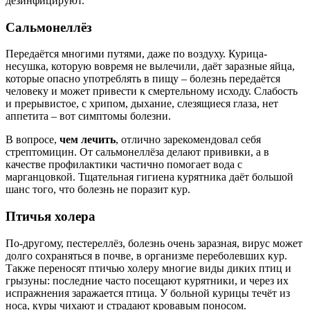
дезинфицируют.
Сальмонеллёз
Передаётся многими путями, даже по воздуху. Курица-
несушка, которую вовремя не вылечили, даёт заразные яйца,
которые опасно употреблять в пищу – болезнь передаётся
человеку и может привести к смертельному исходу. Слабость
и прерывистое, с хрипом, дыхание, слезящиеся глаза, нет
аппетита – вот симптомы болезни.
В вопросе,
чем лечить
, отлично зарекомендовал себя
стрептомицин. От сальмонеллёза делают прививки, а в
качестве профилактики частично помогает вода с
марганцовкой. Тщательная гигиена курятника даёт большой
шанс того, что болезнь не поразит кур.
Птичья холера
По-другому, пестереллёз, болезнь очень заразная, вирус может
долго сохраняться в почве, в организме переболевших кур.
Также переносят птичью холеру многие виды диких птиц и
грызуны: последние часто посещают курятники, и через их
испражнения заражается птица. У больной курицы течёт из
носа, куры чихают и страдают кровавым поносом.