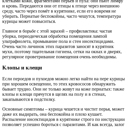
клетками кожи, фрагментами перьев и пуха: они пьют лимфу
и кровь. Передаются они от птицы к птице через внешнюю
среду, часто через помёт в курятнике, если его вовремя не
убирать. Пернатые беспокойны, часто чешутся, температура
курицы может повыситься.
Главное в борьбе с этой заразой – профилактика: частая
уборка, периодическая обработка помещения лампой
ультрафиолета, промывание пола и стен инсектицидами.
Очень часто личинок этих паразитов заносят в курятник
мухи, поэтому тщательная гигиена, сетки на окнах и дверях,
регулярное проветривание помещения очень необходимы.
Клопы и клещи
Если пероедов и пухоедов можно легко найти на пере курицы
при хорошем освещении, то этих кровососов обнаружить
бывает трудно. Они не только живут на коже пернатых: также
клопы и клещи прячутся в щелях на полу и в стенах,
закапываются в подстилку.
Основные симптомы – курица чешется и чистит перья, может
даже их выдирать, она беспокойна и плохо кушает.
Распыление инсектицидов в курятнике строго по инструкции
позволяет успешно бороться с паразитами. И как всегда, залог