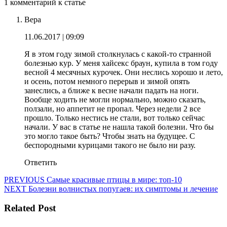
1 комментарий к статье
Вера
11.06.2017 | 09:09
Я в этом году зимой столкнулась с какой-то странной
болезнью кур. У меня хайсекс браун, купила в том году
весной 4 месячных курочек. Они неслись хорошо и лето,
и осень, потом немного перерыв и зимой опять
занеслись, а ближе к весне начали падать на ноги.
Вообще ходить не могли нормально, можно сказать,
ползали, но аппетит не пропал. Через недели 2 все
прошло. Только нестись не стали, вот только сейчас
начали. У вас в статье не нашла такой болезни. Что бы
это могло такое быть? Чтобы знать на будущее. С
беспородными курицами такого не было ни разу.
Ответить
Навигация
Предыдущая
PREVIOUS
Самые красивые птицы в мире: топ-10
Следующая
запись:
NEXT
Болезни волнистых попугаев: их симптомы и лечение
по
запись:
записям
Related Post