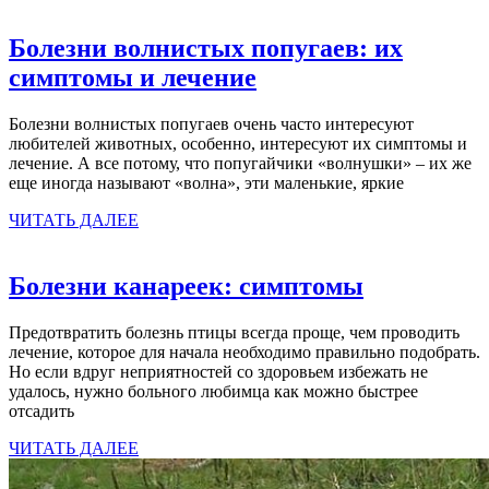
Болезни волнистых попугаев: их
Болезни
симптомы и лечение
волнистых
Болезни волнистых попугаев очень часто интересуют
попугаев:
любителей животных, особенно, интересуют их симптомы и
их
лечение. А все потому, что попугайчики «волнушки» – их же
еще иногда называют «волна», эти маленькие, яркие
симптомы
ЧИТАТЬ
и
ЧИТАТЬ ДАЛЕЕ
ДАЛЕЕ
лечение
Болезни
Болезни канареек: симптомы
канареек:
Предотвратить болезнь птицы всегда проще, чем проводить
симптомы
лечение, которое для начала необходимо правильно подобрать.
Но если вдруг неприятностей со здоровьем избежать не
удалось, нужно больного любимца как можно быстрее
отсадить
ЧИТАТЬ
ЧИТАТЬ ДАЛЕЕ
ДАЛЕЕ