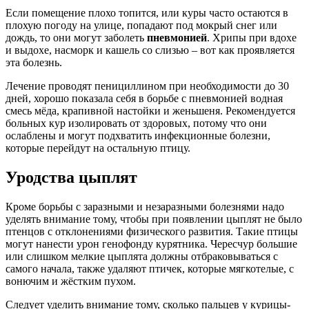
Если помещение плохо топится, или куры часто остаются в
плохую погоду на улице, попадают под мокрый снег или
дождь, то они могут заболеть
пневмонией
. Хрипы при вдохе
и выдохе, насморк и кашель со слизью – вот как проявляется
эта болезнь.
Лечение проводят пенициллином при необходимости до 30
дней, хорошо показала себя в борьбе с пневмонией водная
смесь мёда, крапивной настойки и женьшеня. Рекомендуется
больных кур изолировать от здоровых, потому что они
ослаблены и могут подхватить инфекционные болезни,
которые перейдут на остальную птицу.
Уродства цыплят
Кроме борьбы с заразными и незаразными болезнями надо
уделять внимание тому, чтобы при появлении цыплят не было
птенцов с отклонениями физического развития. Такие птицы
могут нанести урон генофонду курятника. Чересчур большие
или слишком мелкие цыплята должны отбраковываться с
самого начала, также удаляют птичек, которые мягкотелые, с
вонючим и жёстким пухом.
Следует уделить внимание тому, сколько пальцев у курицы-