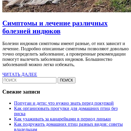
Симптомы и лечение различных
Симптомы
болезней индюков
и
Болезни индюков симптомы имеют разные, от них зависит и
лечение
лечение. Подробно описанные симптомы позволяют довольно
различных
точно определить заболевание, а проверенные рекомендации
помогут вылечить заболевших индюков. Большинство
болезней
заболеваний можно легко избежать,
индюков
ЧИТАТЬ
ЧИТАТЬ ДАЛЕЕ
Найти:
ДАЛЕЕ
Свежие записи
Попугаи и дети: что нужно знать перед покупкой
Как организовать прогулки для домашних птиц без
риска
Как ухаживать за канарейками в период линьки
Как подружить домашних птиц разных видов: советы
владельцам