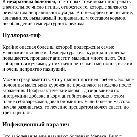
К
незаразным болезням
, от которых тоже может пострадать
значительное число птицы, относятся те, которые являются
результатом неправильного ухода. Это некорректное питание,
авитаминоз, вызываемый неправильным составом кормов,
несоблюдение температурного режима.
Пуллороз-тиф
Крайне опасная болезнь, которой подвержены самые
маленькие цыплятки. Температура тела курицы-цыплёнка
повышается, пропадает аппетит, малыши много пьют. Они
собираются кучками, у них начинается жёлтый понос, вязкий
и очень неприятно пахнущий.
Можно сразу заметить, что у цыплят посинел гребень. Больше
половины маленьких курочек не проживают и неделю после
заражения. Профилактические меры – дозированная по
инструкции добавка в корм антибиотиков, хорошо в этом
плане себя зарекомендовал биомицин. Если болезнь массово
начала развиваться, то лечение препаратом может спасти до
трети цыплят.
Инфекционный паралич
Это заболевание ещё называют болезнью Марека. Вирус