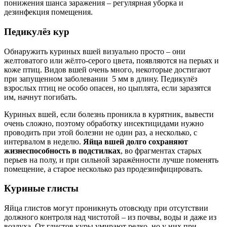
понижения шанса заражения – регулярная уборка и
дезинфекция помещения.
Педикулёз кур
Обнаружить куриных вшей визуально просто – они
желтоватого или жёлто-серого цвета, появляются на перьях и
коже птиц. Видов вшей очень много, некоторые достигают
при запущенном заболевании 5 мм в длину. Педикулёз
взрослых птиц не особо опасен, но цыплята, если заразятся
им, начнут погибать.
Куриных вшей, если болезнь проникла в курятник, вывести
очень сложно, поэтому обработку инсектицидами нужно
проводить при этой болезни не один раз, а несколько, с
интервалом в неделю.
Яйца вшей долго сохраняют
жизнеспособность в подстилках
, во фрагментах старых
перьев на полу, и при сильной заражённости лучше поменять
помещение, а старое несколько раз продезинфицировать.
Куриные глисты
Яйца глистов могут проникнуть отовсюду при отсутствии
должного контроля над чистотой – из почвы, воды и даже из
воздуха. От глистов куры умирают редко, но у них при